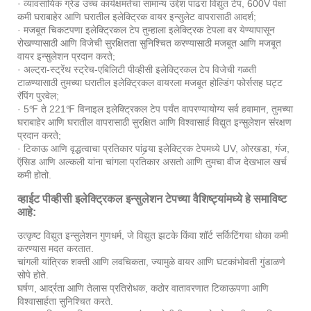
· व्यावसायिक ग्रेड उच्च कार्यक्षमतेचा सामान्य उद्देश पांढरा विद्युत टेप, 600V पेक्षा
कमी घराबाहेर आणि घरातील इलेक्ट्रिक वायर इन्सुलेट वापरासाठी आदर्श;
· मजबूत चिकटपणा इलेक्ट्रिकल टेप तुम्हाला इलेक्ट्रिक टेपला वर येण्यापासून
रोखण्यासाठी आणि विजेची सुरक्षितता सुनिश्चित करण्यासाठी मजबूत आणि मजबूत
वायर इन्सुलेशन प्रदान करते;
· अल्ट्रा-स्ट्रेंथ स्ट्रेच-एबिलिटी पीव्हीसी इलेक्ट्रिकल टेप विजेची गळती
टाळण्यासाठी तुमच्या घरातील इलेक्ट्रिकल वायरला मजबूत होल्डिंग फोर्ससह घट्ट
रॅपिंग पुरवेल;
· 5℉ ते 221℉ विनाइल इलेक्ट्रिकल टेप पर्यंत वापरण्यायोग्य सर्व हवामान, तुमच्या
घराबाहेर आणि घरातील वापरासाठी सुरक्षित आणि विश्वासार्ह विद्युत इन्सुलेशन संरक्षण
प्रदान करते;
· टिकाऊ आणि वृद्धत्वाचा प्रतिकार पांढर्‍या इलेक्ट्रिक टेपमध्ये UV, ओरखडा, गंज,
ऍसिड आणि अल्कली यांना चांगला प्रतिकार असतो आणि तुमचा वीज देखभाल खर्च
कमी होतो.
व्हाईट पीव्हीसी इलेक्ट्रिकल इन्सुलेशन टेपच्या वैशिष्ट्यांमध्ये हे समाविष्ट
आहे:
उत्कृष्ट विद्युत इन्सुलेशन गुणधर्म, जे विद्युत झटके किंवा शॉर्ट सर्किटिंगचा धोका कमी
करण्यास मदत करतात.
चांगली यांत्रिक शक्ती आणि लवचिकता, ज्यामुळे वायर आणि घटकांभोवती गुंडाळणे
सोपे होते.
घर्षण, आर्द्रता आणि तेलास प्रतिरोधक, कठोर वातावरणात टिकाऊपणा आणि
विश्वासार्हता सुनिश्चित करते.