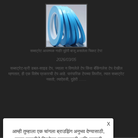
सब्सट्रेट आवश्यक नाही! दुहेरी बाजू असलेला चिकट टेप!
2026/03/05
सब्सट्रेट-फ्री डबल-साइड टेप, ज्याला न विणलेले टेप किंवा बॅकिंगलेस टेप देखील
म्हणतात, ही एक विशेष प्रकारची टेप आहे. पारंपारिक टेपच्या विपरीत, त्यात सब्सट्रेट
नसतो; त्याऐवजी, दुहेरी ......
X
आम्ही तुम्हाला एक चांगला ब्राउझिंग अनुभव देण्यासाठी,