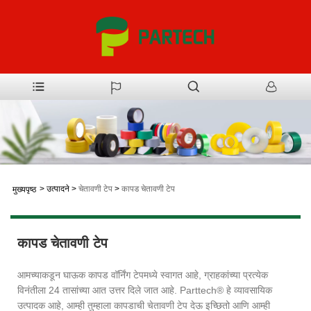
>
उत्पादने
>
चेतावणी टेप
>
कापड चेतावणी टेप
मुख्यपृष्ठ
कापड चेतावणी टेप
आमच्याकडून घाऊक कापड वॉर्निंग टेपमध्ये स्वागत आहे, ग्राहकांच्या प्रत्येक
विनंतीला 24 तासांच्या आत उत्तर दिले जात आहे. Parttech® हे व्यावसायिक
उत्पादक आहे, आम्ही तुम्हाला कापडाची चेतावणी टेप देऊ इच्छितो आणि आम्ही