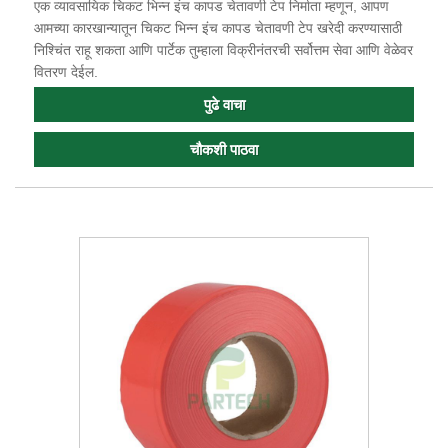
एक व्यावसायिक चिकट भिन्न इंच कापड चेतावणी टेप निर्माता म्हणून, आपण
आमच्या कारखान्यातून चिकट भिन्न इंच कापड चेतावणी टेप खरेदी करण्यासाठी
निश्चिंत राहू शकता आणि पार्टेक तुम्हाला विक्रीनंतरची सर्वोत्तम सेवा आणि वेळेवर
वितरण देईल.
पुढे वाचा
चौकशी पाठवा