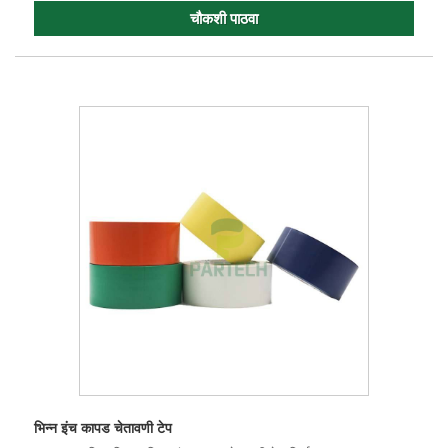
चौकशी पाठवा
भिन्न इंच कापड चेतावणी टेप