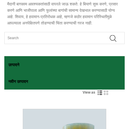
मैदानी बागकाम आवश्यकतांसाठी वापरले जाऊ शकते. हे बियाणे सुरू करणे, प्रसार
करणे आणि भाजीपाला आणि फुलांच्या बागांची सामान्य देखभाल करण्यासाठी योग्य
आहे. शिवाय, हे हवामान-प्रतिरोधक आहे, म्हणजे कठोर हवामान परिस्थितीमुळे
आपल्याला अनपेक्षितपणे तोडण्याची चिंता करण्याची गरज नाही.
उत्पादने
नवीन उत्पादन
View as