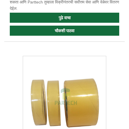
शकता आणि Parttech तुम्हाला विक्रीनंतरची सर्वोत्तम सेवा आणि वेळेवर वितरण
देईल.
पुढे वाचा
चौकशी पाठवा