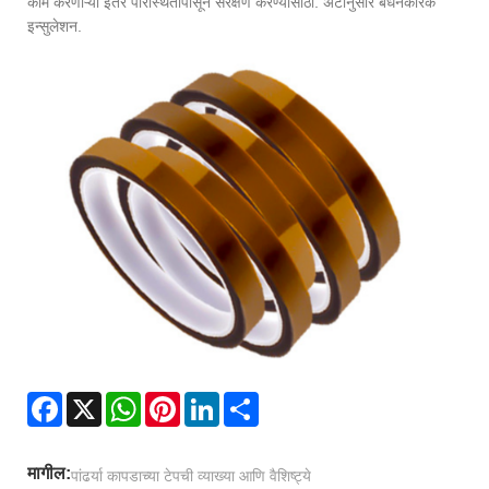
काम करणाऱ्या इतर परिस्थितींपासून संरक्षण करण्यासाठी. अटींनुसार बंधनकारक
इन्सुलेशन.
Facebook
X
WhatsApp
Pinterest
LinkedIn
Share
मागील:
पांढर्या कापडाच्या टेपची व्याख्या आणि वैशिष्ट्ये