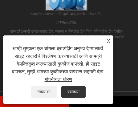
सब्सट्रेट आवश्यक नाही! दुहेरी बाजू असलेला चिकट टेप!
2026/03/05
सब्सट्रेट-फ्री डबल-साइड टेप, ज्याला न विणलेले टेप किंवा बॅकिंगलेस टेप देखील
म्हणतात, ही एक विशेष प्रकारची टेप आहे. पारंपारिक टेपच्या विपरीत, त्यात सब्सट्रेट
X
नसतो; त्याऐवजी, दुहेरी ......
आम्ही तुम्हाला एक चांगला ब्राउझिंग अनुभव देण्यासाठी,
साइट रहदारीचे विश्लेषण करण्यासाठी आणि सामग्री
वैयक्तिकृत करण्यासाठी कुकीज वापरतो. ही साइट
वापरून, तुम्ही आमच्या कुकीजच्या वापरास सहमती देता.
गोपनीयता धोरण
नकार द्या
स्वीकारा
कॉपीराइट © 2023 यिलेने (शांघाय) औद्योगिक को लिमिटेड - पीव्हीसी टेप, डक्ट टेप, पॅकिंग टेप - सर्व
हक्क राखीव आहेत
दुवे
Sitemap
RSS
XML
Privacy Policy