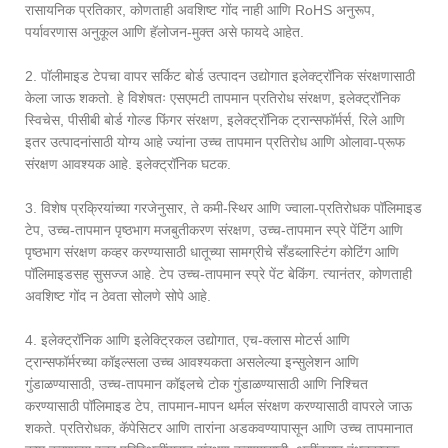
रासायनिक प्रतिकार, कोणताही अवशिष्ट गोंद नाही आणि RoHS अनुरूप,
पर्यावरणास अनुकूल आणि हॅलोजन-मुक्त असे फायदे आहेत.
2. पॉलीमाइड टेपचा वापर सर्किट बोर्ड उत्पादन उद्योगात इलेक्ट्रॉनिक संरक्षणासाठी
केला जाऊ शकतो. हे विशेषतः एसएमटी तापमान प्रतिरोध संरक्षण, इलेक्ट्रॉनिक
स्विचेस, पीसीबी बोर्ड गोल्ड फिंगर संरक्षण, इलेक्ट्रॉनिक ट्रान्सफॉर्मर्स, रिले आणि
इतर उत्पादनांसाठी योग्य आहे ज्यांना उच्च तापमान प्रतिरोध आणि ओलावा-प्रूफ
संरक्षण आवश्यक आहे. इलेक्ट्रॉनिक घटक.
3. विशेष प्रक्रियांच्या गरजेनुसार, ते कमी-स्थिर आणि ज्वाला-प्रतिरोधक पॉलिमाइड
टेप, उच्च-तापमान पृष्ठभाग मजबुतीकरण संरक्षण, उच्च-तापमान स्प्रे पेंटिंग आणि
पृष्ठभाग संरक्षण कव्हर करण्यासाठी धातूच्या सामग्रीचे सँडब्लास्टिंग कोटिंग आणि
पॉलिमाइडसह सुसज्ज आहे. टेप उच्च-तापमान स्प्रे पेंट बेकिंग. त्यानंतर, कोणताही
अवशिष्ट गोंद न ठेवता सोलणे सोपे आहे.
4. इलेक्ट्रॉनिक आणि इलेक्ट्रिकल उद्योगात, एच-क्लास मोटर्स आणि
ट्रान्सफॉर्मरच्या कॉइल्सला उच्च आवश्यकता असलेल्या इन्सुलेशन आणि
गुंडाळण्यासाठी, उच्च-तापमान कॉइलचे टोक गुंडाळण्यासाठी आणि निश्चित
करण्यासाठी पॉलिमाइड टेप, तापमान-मापन थर्मल संरक्षण करण्यासाठी वापरले जाऊ
शकते. प्रतिरोधक, कॅपेसिटर आणि तारांना अडकवण्यापासून आणि उच्च तापमानात