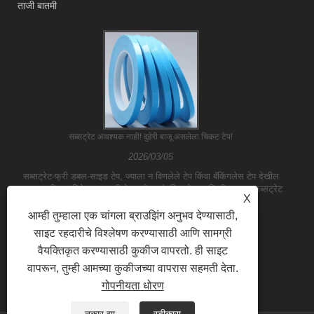
ताजी बातमी
सब्सट्रेट आवश्यक नाही! दुहेरी बाजू असलेला चिकट टेप!
2026/03/05
सब्सट्रेट-फ्री डबल-साइड टेप, ज्याला न विणलेले टेप किंवा बॅकिंगलेस टेप देखील
म्हणतात, ही एक विशेष प्रकारची टेप आहे. पारंपारिक टेपच्या विपरीत, त्यात सब्सट्रेट
X
नसतो; त्याऐवजी, दुहेरी ......
आम्ही तुम्हाला एक चांगला ब्राउझिंग अनुभव देण्यासाठी,
साइट रहदारीचे विश्लेषण करण्यासाठी आणि सामग्री
वैयक्तिकृत करण्यासाठी कुकीज वापरतो. ही साइट
वापरून, तुम्ही आमच्या कुकीजच्या वापरास सहमती देता.
गोपनीयता धोरण