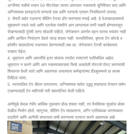
अग्नीच्या नळीचे स्थान 50 मीटरपेक्षा जास्त अंतरावर नसल्याचे सुनिश्चित करा आणि
अग्निशामक हायड्रंटचे पाण्याचे दाब आणि पाण्याचे प्रमाण नियमितपणे तपासा;
3. सेफ्टी बाहेर पडताना सीलिंग टेपचा ढीग करण्यास मनाई आहे. हे वेअरहाऊसमध्ये
सुबकपणे रचले जावे आणि प्रत्येक पंक्तीने आग लागल्यास पाणी गळती होण्यापासून
रोखण्यासाठी पुरेशी जागा सोडली पाहिजे, जेणेकरून अंतर्गत दहन फारच भयंकर नाही
आणि आगीवर नियंत्रण ठेवले जाऊ शकत नाही. याव्यतिरिक्त, कृपया टेप कोरडे व
हवेशीर साठवलेल्या स्थानावर ठेवण्यासाठी लक्ष द्या, जेणेकरून टेपची कार्यक्षमता
राखता येईल;
4. धूम्रपान आणि आपत्तींचे इतर संभाव्य स्त्रोत स्पष्टपणे प्रतिबंधित आहेत.
धूम्रपान न करणे आणि आग नसल्यासारख्या चिन्हे असलेली पोस्टर्स पोस्ट करण्याची
शिफारस केली जाते आणि आवश्यक असल्यास कर्मचार्‍यांच्या हँडबुकमध्ये हा कलम
लिहिला जावा;
5. स्वयंचलित टेप सीलर वापरताना, अग्निशामक स्रोत उद्भवू शकणार्‍या वेगवान घर्षण
टाळण्यासाठी टेप मशीनची गती समायोजित केली पाहिजे.
आगीमुळे केवळ गंभीर आर्थिक नुकसान होऊ शकत नाही, तर वैयक्तिक सुरक्षेस धोका
देखील निर्माण होतो. म्हणूनच, सीलिंग टेप साठवताना, अग्नि प्रतिबंधक जागरूकता
वाढविणे आणि आगीची संभाव्यता कमी करण्याचा प्रयत्न करणे आवश्यक आहे.