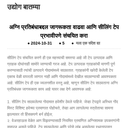
उद्योग बातम्या
अग्नि प्रतिबंधाबद्दल जागरूकता वाढवा आणि सीलिंग टेप
प्रभावीपणे संचयित करा
●
2024-10-31
●
5
●
मला एक संदेश द्या
सीलिंग टेप संचयित करणे ही एक महत्त्वाची समस्या आहे जी टेप उत्पादक आणि
ग्राहक दोघांनाही सामोरे जाण्याची गरज आहे. टेप उत्पादक ग्राहकांची मागणी पूर्ण
करण्यासाठी त्यांची उत्पादने गोदामांमध्ये साठवतात. ग्राहकांनी खरेदी केलेली टेप
एकाच वेळी वापरली जाणार नाही आणि गोदामांमध्ये देखील साठवण्याची आवश्यकता
आहे. सीलिंग टेप ही एक ज्वलनशील वस्तू आहे, म्हणून सीलिंग टेप साठवताना अग्नि
प्रतिबंधक जागरूकता काय आहे यावर लक्ष देणे आवश्यक आहे:
1. सीलिंग टेप साठवलेल्या गोदामात हवेशीर ठेवले पाहिजे. जेव्हा टेपद्वारे अस्थिर गोंद
मिस्ट विशिष्ट हवेच्या प्रमाणात पोहोचते, तेव्हा आग लागलेल्या स्त्रोताचा सामना
झाल्यावर तो हिंसकपणे बर्न होईल;
२. वेअरहाऊस वेळेत आग विझवण्यासाठी नियमित प्रमाणित अग्निशामक उपकरणांनी
सुसज्ज असले पाहिजे. टेप साठवलेल्या आणि पुरेसे लांब असलेल्या स्थानापासून